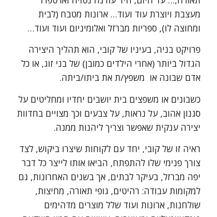
תאורה,… עד היום, היד עודנה נטויה וארטפרו
מעצבת ויוצרת עוד ועוד… ארונות מטבח (לבית
ומחוצה לו), ספריות מברזל ואלומיניום ועוד ועוד…
פרויקט בניה, בעיניו של קובי, הוא תהליך היצירה
הגדול ביותר (אחרי הילדים כמובן) של בני זוג, או כל
אדם שבונה או משפץ/ת את ביתו/ביתה.
כשבונים או משפצים בית יושבים יחדיו ומחליטים על
סגנון אהוב, על נראות, על צבעים וכך מצויים בחדוות
יצירה ענקית שאפשר וצריך ליהנות ממנה.
ראיה זו של קובי, יחד עם לקוחות שיצרו ביקוש, לצד
צורך פנימי שלו להתפתח, הביאו אותו לייצר כל דבר
יפה מברזל, בעיקר לבתים, אך בשנים האחרונות, גם
למקומות עבודה: רהיטים, גופי תאורה, מחיצות,
שולחנות, ארונות ועוד שלל מוצרים מדהימים