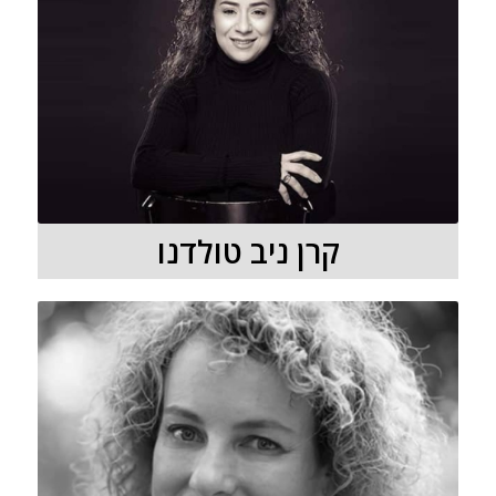
קרן ניב טולדנו