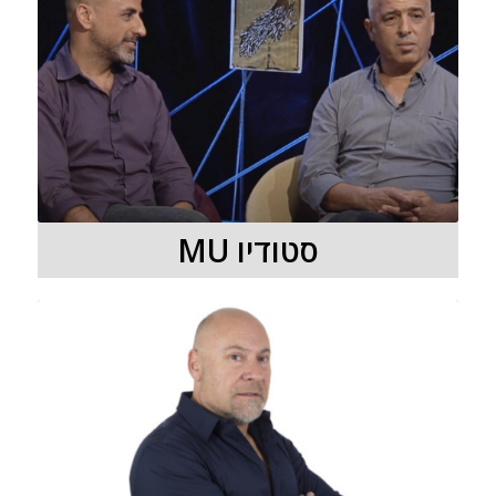
סטודיו MU