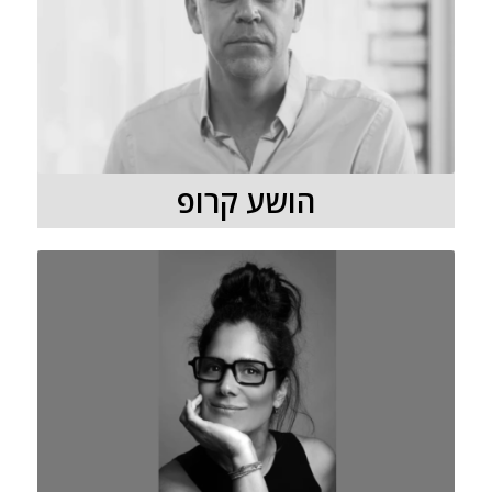
הושע קרופ