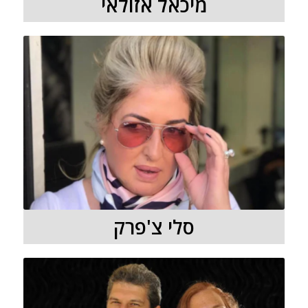
מיכאל אזולאי
סלי צ'פרק