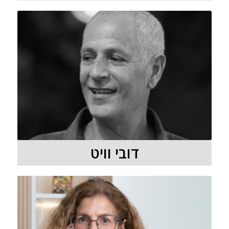
דובי וויט