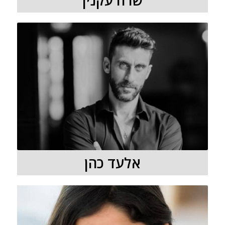
שרה עקנין
אלעד כהן