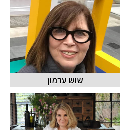
שוש ערמון