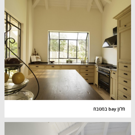
חלון bay במטבח