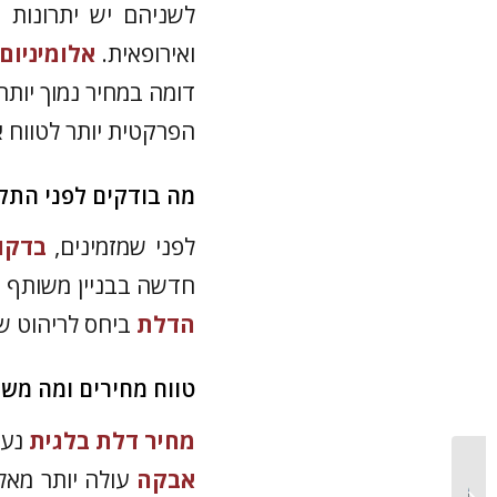
לשניהם יש יתרונות 
ואירופאית.
אלומיניום
דומה במחיר נמוך יותר
הפרקטית יותר לטווח א
מה בודקים לפני התק
לפני שמזמינים,
בדקו 
חדשה בבניין משותף ד
הדלת
ביחס לריהוט ש
טווח מחירים ומה משפ
מחיר דלת בלגית
נע בין 8,000 ל-30,000 שקל,
עיצוב חזית בית פרטי: איך
אבקה
עולה יותר מאלו
מתכננים מראה יוקרתי ונכון