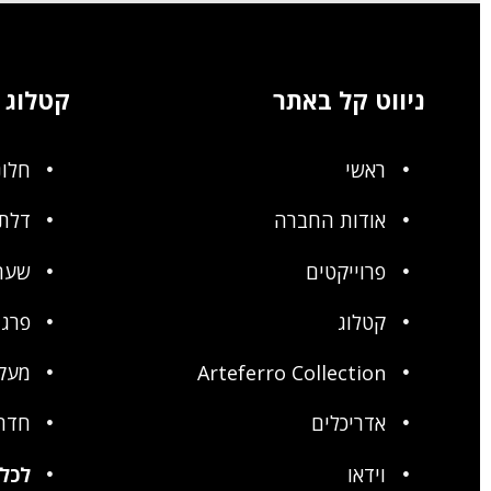
ניווט קל באתר
קטלוג
ראשי
חלונ
אודות החברה
דלתו
פרוייקטים
שער
קטלוג
פרגו
Arteferro Collection
מעק
אדריכלים
חדר
וידאו
לכל 