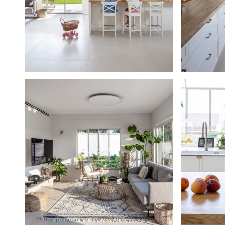
maccabim-raat-04