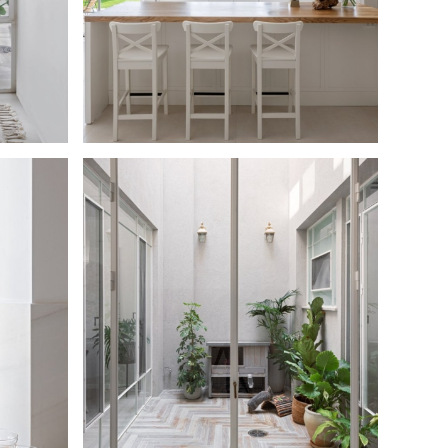
aat-02
maccabim-raat-01