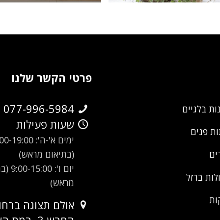
maccabim-raat-07
maccabim-r
פרטי הקשר שלנו
077-996-5984
ות בלגיים
שעות פעילות
ת פנים
ימים א'-ה': -19:00
(בתיאום מראש)
ים
יום ו': 00
לות ברזל
מראש)
ות
אולם תצוגה ברחו
החרש 3, רמת השרון