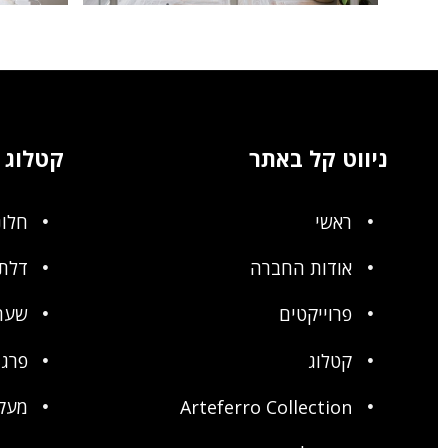
aat-06
maccabim-raat-05
ניווט קל באתר
קטלוג
ראשי
חלונ
אודות החברה
דלתו
פרוייקטים
שער
קטלוג
פרגו
Arteferro Collection
מעק