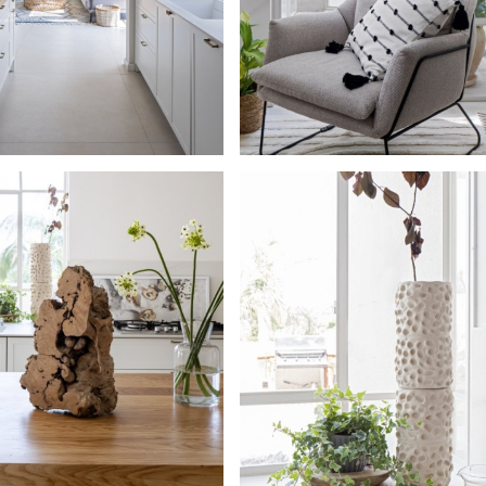
maccabim-raat-03
maccabim-r