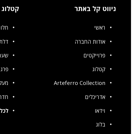
ניווט קל באתר
קטלוג
ראשי
חלונ
אודות החברה
דלתו
פרוייקטים
שער
קטלוג
פרגו
Arteferro Collection
מעק
אדריכלים
חדר
וידאו
לכל 
בלוג