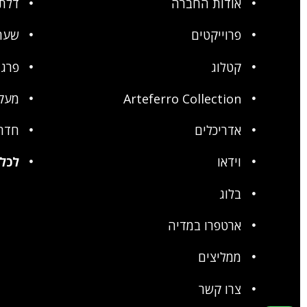
אודות החברה
דלתו
פרוייקטים
שער
קטלוג
פרגו
Arteferro Collection
מעק
אדריכלים
חדר
וידאו
לכל 
בלוג
ארטפרו במדיה
ממליצים
צרו קשר