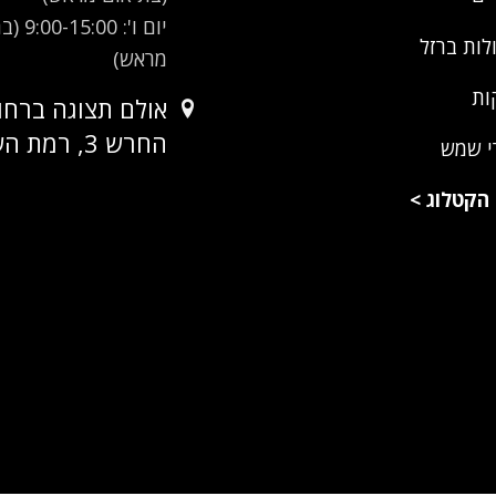
יום ו': 00
לות ברזל
מראש)
ות
אולם תצוגה ברחו
החרש 3, רמת השרון
י שמש
הקטלוג
>