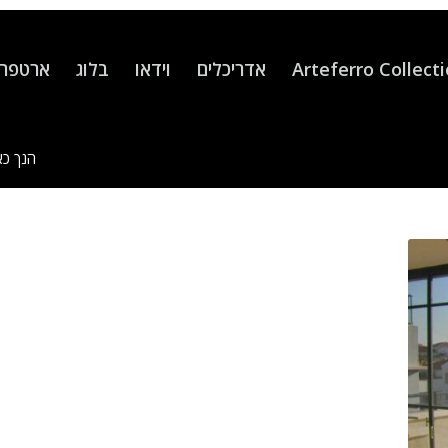
Arteferro Collect
אדריכלים
וידאו
בלוג
ארטפרו
הנך כא