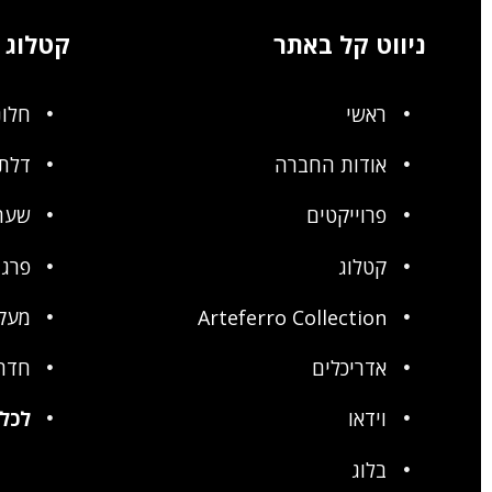
ניווט קל באתר
קטלוג
ראשי
חלונ
אודות החברה
דלתו
פרוייקטים
שער
קטלוג
פרגו
Arteferro Collection
מעק
אדריכלים
חדר
וידאו
לכל 
בלוג